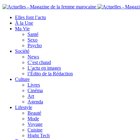
Elles font l’actu
À la Une
Ma Vie
Santé
Sexo
Psycho
Société
News
C’est chaud
L’actu en images
l’Édito de la Rédaction
Culture
Livres
Cinéma
Art
Agenda
Lifestyle
Beauté
Mode
Voyage
Cuisine
Hight Tech