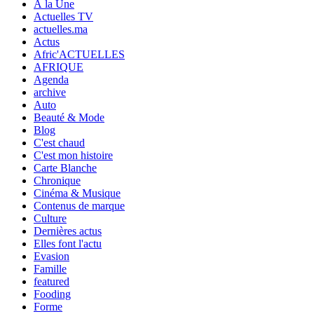
À la Une
Actuelles TV
actuelles.ma
Actus
Afric'ACTUELLES
AFRIQUE
Agenda
archive
Auto
Beauté & Mode
Blog
C'est chaud
C'est mon histoire
Carte Blanche
Chronique
Cinéma & Musique
Contenus de marque
Culture
Dernières actus
Elles font l'actu
Evasion
Famille
featured
Fooding
Forme