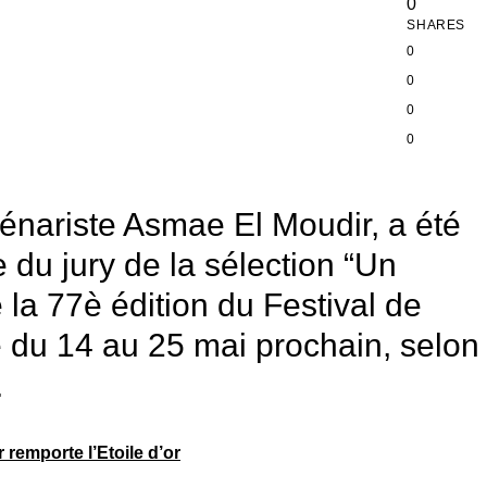
0
SHARES
0
0
0
0
scénariste Asmae El Moudir, a été
du jury de la sélection “Un
 la 77è édition du Festival de
 du 14 au 25 mai prochain, selon
.
remporte l’Etoile d’or