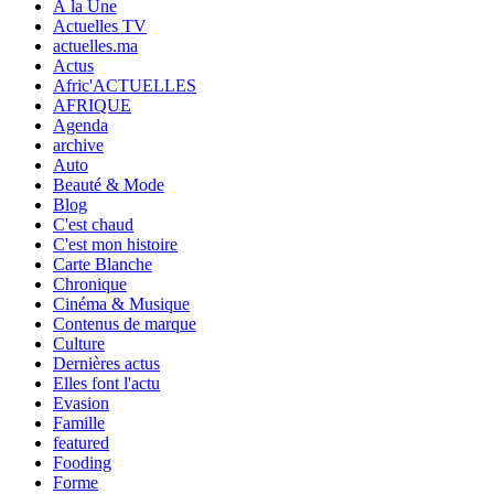
À la Une
Actuelles TV
actuelles.ma
Actus
Afric'ACTUELLES
AFRIQUE
Agenda
archive
Auto
Beauté & Mode
Blog
C'est chaud
C'est mon histoire
Carte Blanche
Chronique
Cinéma & Musique
Contenus de marque
Culture
Dernières actus
Elles font l'actu
Evasion
Famille
featured
Fooding
Forme