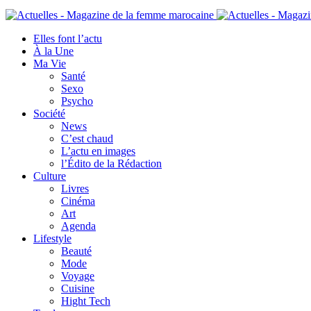
Elles font l’actu
À la Une
Ma Vie
Santé
Sexo
Psycho
Société
News
C’est chaud
L’actu en images
l’Édito de la Rédaction
Culture
Livres
Cinéma
Art
Agenda
Lifestyle
Beauté
Mode
Voyage
Cuisine
Hight Tech