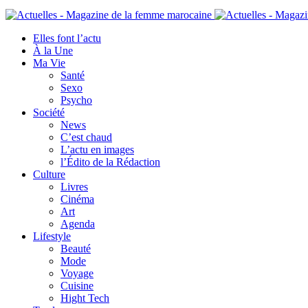
Elles font l’actu
À la Une
Ma Vie
Santé
Sexo
Psycho
Société
News
C’est chaud
L’actu en images
l’Édito de la Rédaction
Culture
Livres
Cinéma
Art
Agenda
Lifestyle
Beauté
Mode
Voyage
Cuisine
Hight Tech