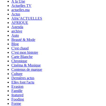
À la Une
Actuelles TV
actuelles.ma
Actus
Afric'ACTUELLES
AFRIQUE
Agenda
archive
Auto
Beauté & Mode
Blog
C'est chaud
C'est mon histoire
Carte Blanche
Chronique
Cinéma & Musique
Contenus de marque
Culture
Dernières actus
Elles font l'actu
Evasion
Famille
featured
Fooding
Forme