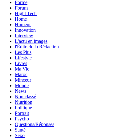
Forme
Forum
Hight Tech
Home
Humeur
Innovation
Interview
L'actu en images
l'Édito de la Rédaction
Les Plus
Lifestyle
Livres
Ma Vie
Maroc
Minceur
Monde
News
Non classé
Nutrition
Politique
Portrait
Psycho
Questions/Réponses
Santé
Sexo