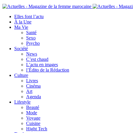
Elles font l’actu
À la Une
Ma Vie
Santé
Sexo
Psycho
Société
News
C’est chaud
L’actu en images
l’Édito de la Rédaction
Culture
Livres
Cinéma
Art
Agenda
Lifestyle
Beauté
Mode
Voyage
Cuisine
Hight Tech