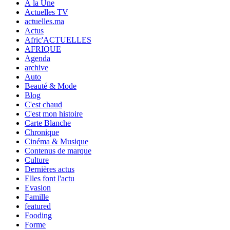
À la Une
Actuelles TV
actuelles.ma
Actus
Afric'ACTUELLES
AFRIQUE
Agenda
archive
Auto
Beauté & Mode
Blog
C'est chaud
C'est mon histoire
Carte Blanche
Chronique
Cinéma & Musique
Contenus de marque
Culture
Dernières actus
Elles font l'actu
Evasion
Famille
featured
Fooding
Forme