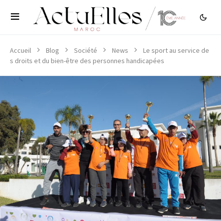
Accueil
Blog
Société
News
Le sport au service de
s droits et du bien-être des personnes handicapées