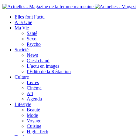
Elles font l’actu
À la Une
Ma Vie
Santé
Sexo
Psycho
Société
News
C’est chaud
L’actu en images
l’Édito de la Rédaction
Culture
Livres
Cinéma
Art
Agenda
Lifestyle
Beauté
Mode
Voyage
Cuisine
Hight Tech