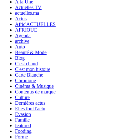
À la Une
Actuelles TV
actuelles.ma
Actus
Afric'ACTUELLES
AFRIQUE
Agenda
archive
Auto
Beauté & Mode
Blog
C'est chaud
C'est mon histoire
Carte Blanche
Chronique
Cinéma & Musique
Contenus de marque
Culture
Dernières actus
Elles font l'actu
Evasion
Famille
featured
Fooding
Forme