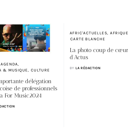
AFRIC'ACTUELLES
AFRIQU
CARTE BLANCHE
La photo coup de cœu
d’Actus
AGENDA
BY
LA RÉDACTION
A & MUSIQUE
CULTURE
mportante délégation
oise de professionnels
sa For Music2024
ÉDACTION