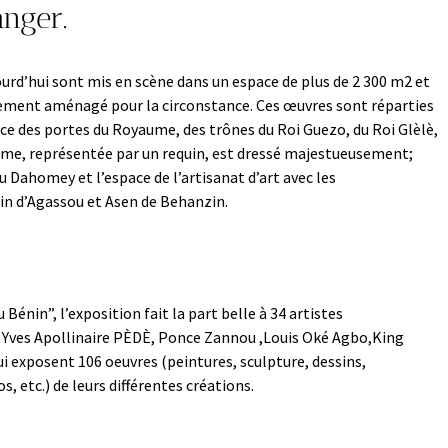
anger.
jourd’hui sont mis en scène dans un espace de plus de 2 300 m2 et
ement aménagé pour la circonstance. Ces œuvres sont réparties
ace des portes du Royaume, des trônes du Roi Guezo, du Roi Glèlè,
me, représentée par un requin, est dressé majestueusement;
u Dahomey et l’espace de l’artisanat d’art avec les
n d’Agassou et Asen de Behanzin.
Bénin”, l’exposition fait la part belle à 34 artistes
 Yves Apollinaire PÈDÈ, Ponce Zannou ,Louis Oké Agbo,King
i exposent 106 oeuvres (peintures, sculpture, dessins,
s, etc.) de leurs différentes créations.