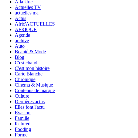
À la Une
Actuelles TV
actuelles.ma
Actus
Afric'ACTUELLES
AFRIQUE
Agenda
archive
Auto
Beauté & Mode
Blog
C'est chaud
C'est mon histoire
Carte Blanche
Chronique
Cinéma & Musique
Contenus de marque
Culture
Dernières actus
Elles font l'actu
Evasion
Famille
featured
Fooding
Forme