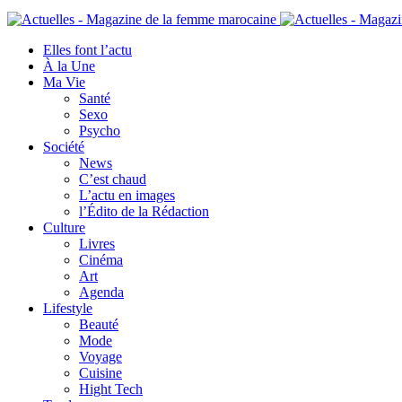
Elles font l’actu
À la Une
Ma Vie
Santé
Sexo
Psycho
Société
News
C’est chaud
L’actu en images
l’Édito de la Rédaction
Culture
Livres
Cinéma
Art
Agenda
Lifestyle
Beauté
Mode
Voyage
Cuisine
Hight Tech