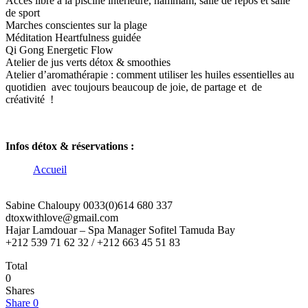
Accès libre à la piscine intérieure, hammam, salle de repos et salle
de sport
Marches conscientes sur la plage
Méditation Heartfulness guidée
Qi Gong Energetic Flow
Atelier de jus verts détox & smoothies
Atelier d’aromathérapie : comment utiliser les huiles essentielles au
quotidien avec toujours beaucoup de joie, de partage et de
créativité !
Infos détox & réservations :
Accueil
Sabine Chaloupy 0033(0)614 680 337
dtoxwithlove@gmail.com
Hajar Lamdouar – Spa Manager Sofitel Tamuda Bay
+212 539 71 62 32 / +212 663 45 51 83
Total
0
Shares
Share
0