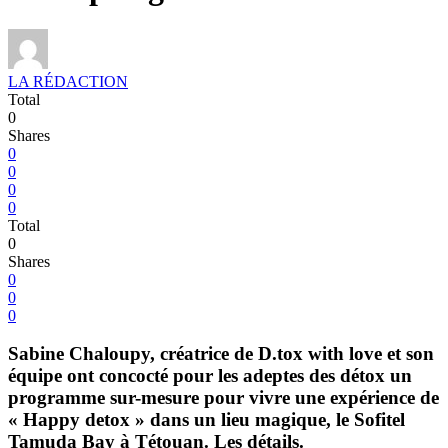
LA RÉDACTION
Total
0
Shares
0
0
0
0
Total
0
Shares
0
0
0
Sabine Chaloupy, créatrice de D.tox with love et son
équipe ont concocté pour les adeptes des détox un
programme sur-mesure pour vivre une expérience de
« Happy detox » dans un lieu magique, le Sofitel
Tamuda Bay à Tétouan. Les détails.