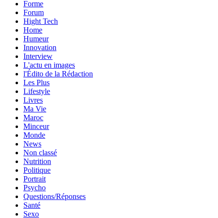
Forme
Forum
Hight Tech
Home
Humeur
Innovation
Interview
L'actu en images
l'Édito de la Rédaction
Les Plus
Lifestyle
Livres
Ma Vie
Maroc
Minceur
Monde
News
Non classé
Nutrition
Politique
Portrait
Psycho
Questions/Réponses
Santé
Sexo