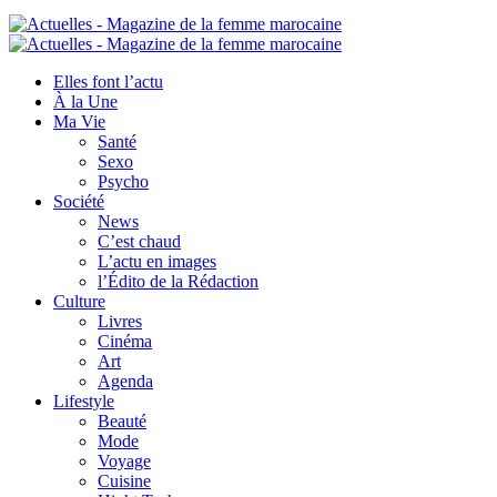
Elles font l’actu
À la Une
Ma Vie
Santé
Sexo
Psycho
Société
News
C’est chaud
L’actu en images
l’Édito de la Rédaction
Culture
Livres
Cinéma
Art
Agenda
Lifestyle
Beauté
Mode
Voyage
Cuisine