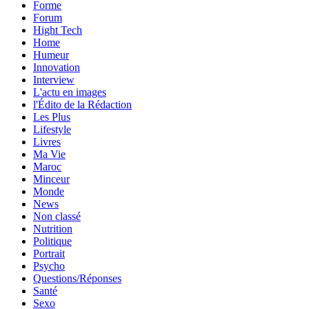
Forme
Forum
Hight Tech
Home
Humeur
Innovation
Interview
L'actu en images
l'Édito de la Rédaction
Les Plus
Lifestyle
Livres
Ma Vie
Maroc
Minceur
Monde
News
Non classé
Nutrition
Politique
Portrait
Psycho
Questions/Réponses
Santé
Sexo