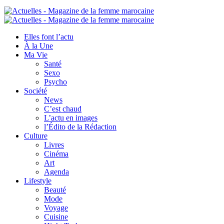
Elles font l’actu
À la Une
Ma Vie
Santé
Sexo
Psycho
Société
News
C’est chaud
L’actu en images
l’Édito de la Rédaction
Culture
Livres
Cinéma
Art
Agenda
Lifestyle
Beauté
Mode
Voyage
Cuisine