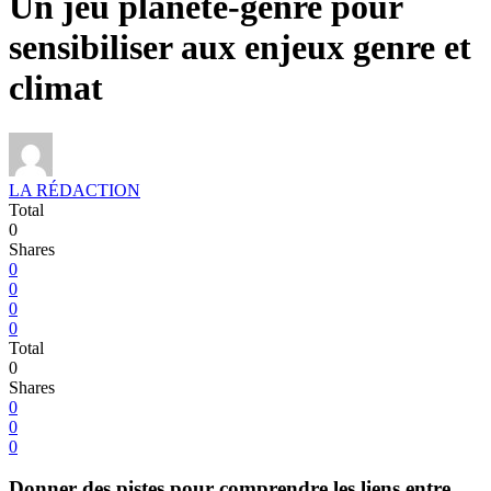
Un jeu planète-genre pour
sensibiliser aux enjeux genre et
climat
LA RÉDACTION
Total
0
Shares
0
0
0
0
Total
0
Shares
0
0
0
Donner des pistes pour comprendre les liens entre