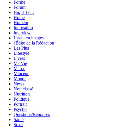
Forme
Forum
Hight Tech
Home
Humeur
Innovation
Interview
L'actu en images
l'Édito de la Rédaction
Les Plus
Lifestyle
Livres
Ma Vie
Maroc
Minceur
Monde
News
Non classé
Nutrition
Politique
Portrait
Psycho
Questions/Réponses
Santé
Sexo