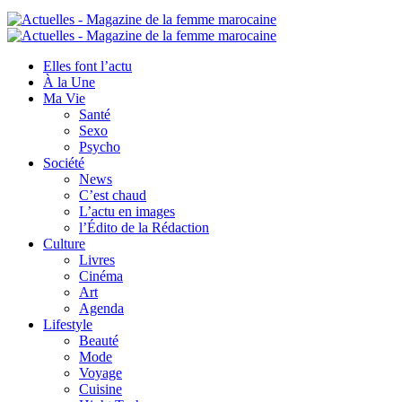
Elles font l’actu
À la Une
Ma Vie
Santé
Sexo
Psycho
Société
News
C’est chaud
L’actu en images
l’Édito de la Rédaction
Culture
Livres
Cinéma
Art
Agenda
Lifestyle
Beauté
Mode
Voyage
Cuisine