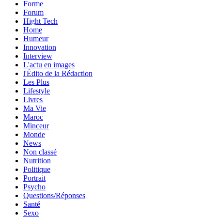
Forme
Forum
Hight Tech
Home
Humeur
Innovation
Interview
L'actu en images
l'Édito de la Rédaction
Les Plus
Lifestyle
Livres
Ma Vie
Maroc
Minceur
Monde
News
Non classé
Nutrition
Politique
Portrait
Psycho
Questions/Réponses
Santé
Sexo