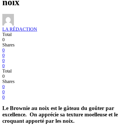
noix
LA RÉDACTION
Total
0
Shares
0
0
0
0
Total
0
Shares
0
0
0
Le Brownie au noix est le gâteau du goûter par
excellence. On apprécie sa texture moelleuse et le
croquant apporté par les noix.