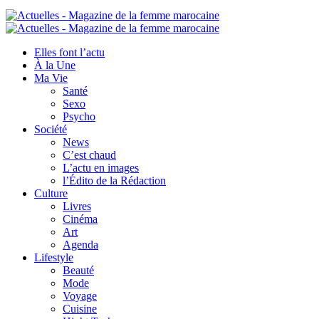
Elles font l’actu
À la Une
Ma Vie
Santé
Sexo
Psycho
Société
News
C’est chaud
L’actu en images
l’Édito de la Rédaction
Culture
Livres
Cinéma
Art
Agenda
Lifestyle
Beauté
Mode
Voyage
Cuisine