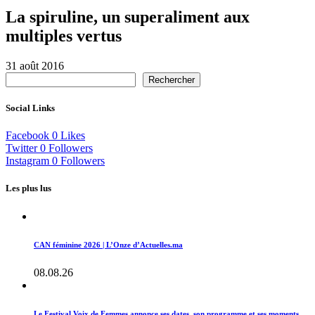
La spiruline, un superaliment aux
multiples vertus
31 août 2016
Rechercher
Social Links
Facebook
0
Likes
Twitter
0
Followers
Instagram
0
Followers
Les plus lus
CAN féminine 2026 | L’Onze d’Actuelles.ma
08.08.26
Le Festival Voix de Femmes annonce ses dates, son programme et ses moments